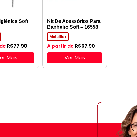
giênica Soft
Kit De Acessórios Para
Banheiro Soft – 16558
Metalflex
 de
R$
77,90
A partir de
R$
67,90
er Mais
Ver Mais