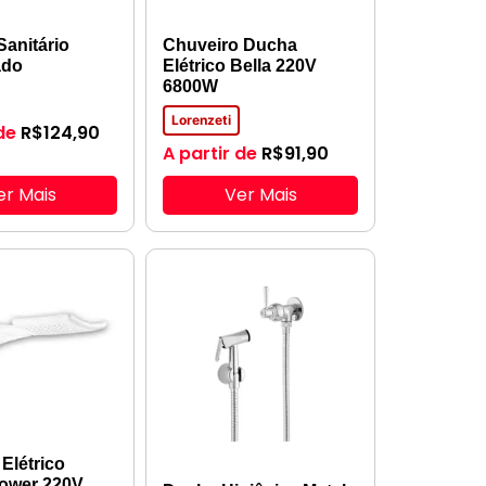
Sanitário
Chuveiro Ducha
ado
Elétrico Bella 220V
6800W
Lorenzeti
de
R$
124,90
A partir de
R$
91,90
er Mais
Ver Mais
Elétrico
ower 220V