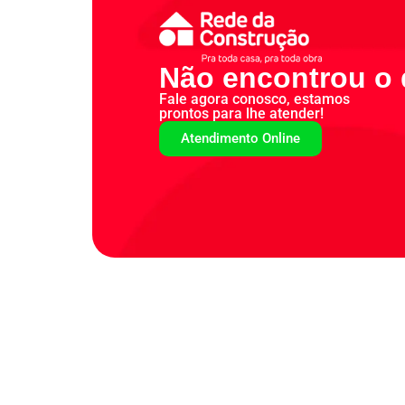
Não encontrou o 
Fale agora conosco, estamos
prontos para lhe atender!
Atendimento Online