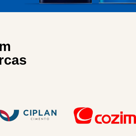
om
rcas