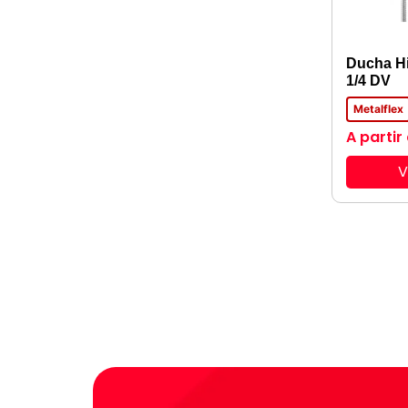
Ducha Hi
1/4 DV
Metalflex
A partir
V