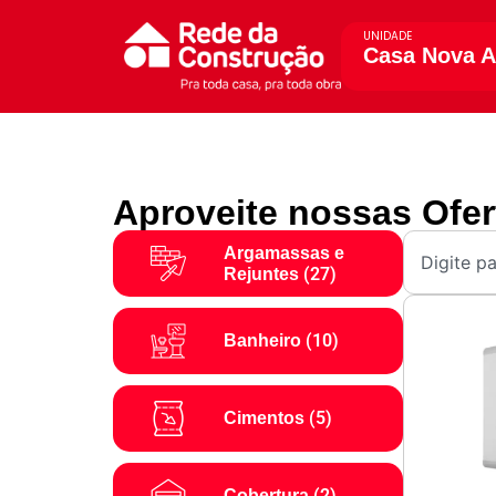
UNIDADE
Casa Nova A
Aproveite nossas Ofer
Argamassas e
(27)
Rejuntes
(10)
Banheiro
(5)
Cimentos
(2)
Cobertura