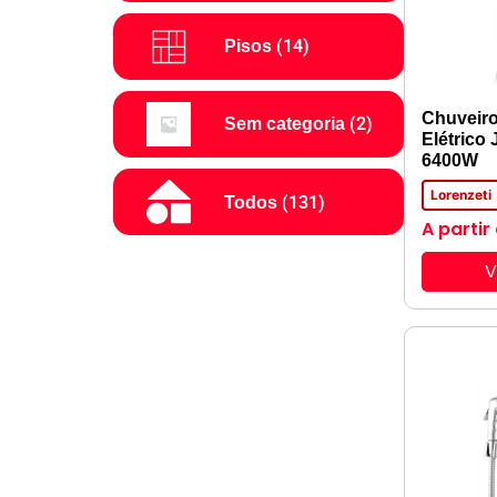
(14)
Pisos
Chuveir
(2)
Sem categoria
Elétrico 
6400W
Lorenzeti
(131)
Todos
A partir
V