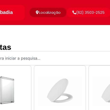
badia
Localização
(62) 3503-2525
tas