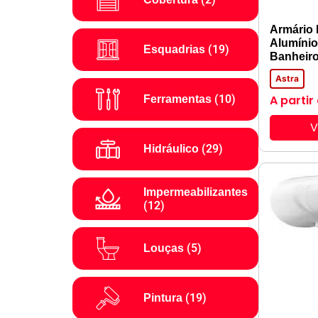
Armário
Alumínio
(19)
Esquadrias
Banheir
Astra
A partir
(10)
Ferramentas
V
(29)
Hidráulico
Impermeabilizantes
(12)
(5)
Louças
(19)
Pintura