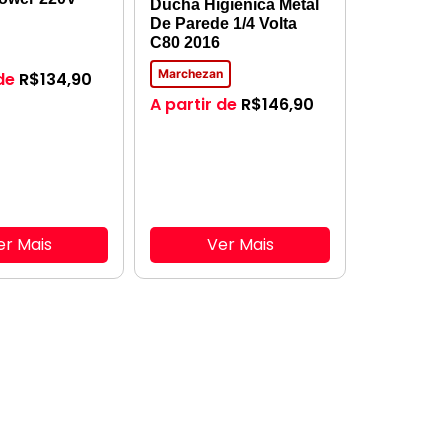
Ducha Higiênica Metal
De Parede 1/4 Volta
C80 2016
Marchezan
de
R$
134,90
A partir de
R$
146,90
er Mais
Ver Mais