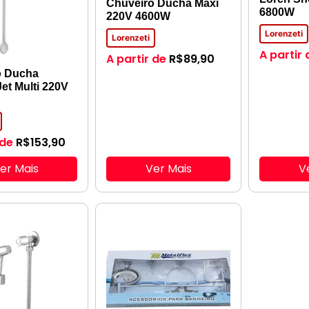
Chuveiro Ducha Maxi
6800W
220V 4600W
Lorenzeti
Lorenzeti
A partir 
A partir de
R$
89,90
o Ducha
Jet Multi 220V
 de
R$
153,90
er Mais
Ver Mais
V