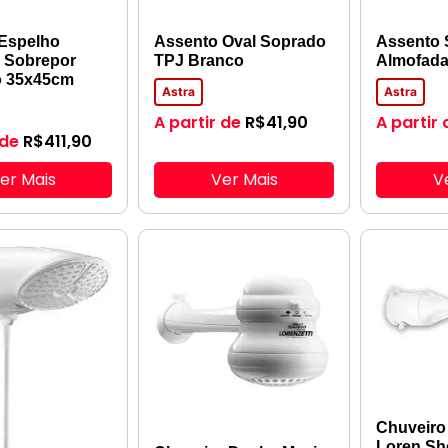
 Espelho
Assento Oval Soprado
Assento 
 Sobrepor
TPJ Branco
Almofad
o 35x45cm
Astra
Astra
A partir de
R$
41,90
A partir 
 de
R$
411,90
er Mais
Ver Mais
V
Chuveiro 
Loren Sh