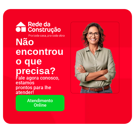
Não
encontrou
o que
precisa?
Fale agora conosco,
estamos
prontos para lhe
atender!
Atendimento
Online