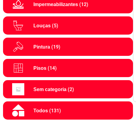
(12)
Impermeabilizantes
(5)
Louças
(19)
Pintura
(14)
Pisos
(2)
Sem categoria
(131)
Todos